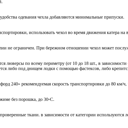
й.
я удобства одевания чехла добавляются минимальные припуски.
спортировки, использовать чехол во время движения катера на в
лии не ограничен. При бережном отношении чехол может послуж
ся люверсы по всему периметру (от 10 до 18 шт., в зависимост
яется либо под днищем лодки с помощью фастексов, либо крепитс
форд 240» рекомендуемая скорость транспортировки до 80 км/ч,
жиме без порошка, до 30◦С.
проверенные ткани. в зависимости от категории используются л