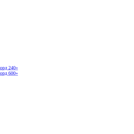
орд 240»
орд 600»