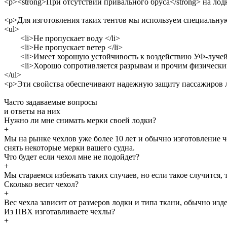
<p><strong>При отсутствии привального бруса</strong> на лод
<p>Для изготовления таких тентов мы используем специальну
<ul>
<li>Не пропускает воду </li>
<li>Не пропускает ветер </li>
<li>Имеет хорошую устойчивость к воздействию УФ-лучей<
<li>Хорошо сопротивляется разрывам и прочим физическим
</ul>
<p>Эти свойства обеспечивают надежную защиту пассажиров ло
Часто задаваемые
вопросы
и
ответы
на них
Нужно ли мне снимать мерки своей лодки?
+
Мы на рынке чехлов уже более 10 лет и обычно изготовление 
снять некоторые мерки вашего судна.
Что будет если чехол мне не подойдет?
+
Мы стараемся избежать таких случаев, но если такое случится
Сколько весит чехол?
+
Вес чехла зависит от размеров лодки и типа ткани, обычно изд
Из ПВХ изготавливаете чехлы?
+