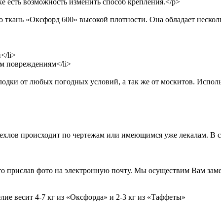
ке есть возможность изменить способ крепления.</p>
ю ткань «Оксфорд 600» высокой плотности. Она обладает неско
/li>
 повреждениям</li>
дки от любых погодных условий, а так же от москитов. Использ
чехлов происходит по чертежам или имеющимся уже лекалам. В 
, то прислав фото на электронную почту. Мы осуществим Вам зам
елие весит 4-7 кг из «Оксфорда» и 2-3 кг из «Таффеты»