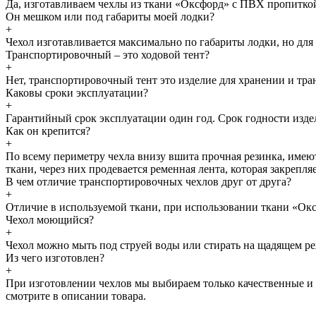
Да, изготавливаем чехлы из ткани «Оксфорд» с ПВХ пропитко
Он мешком или под габариты моей лодки?
+
Чехол изготавливается максимально по габариты лодки, но дл
Транспортировочный – это ходовой тент?
+
Нет, транспортировочный тент это изделие для хранении и тран
Каковы сроки эксплуатации?
+
Гарантийный срок эксплуатации один год. Срок годности изде
Как он крепится?
+
По всему периметру чехла внизу вшита прочная резинка, имеют
ткани, через них продевается ременная лента, которая закрепл
В чем отличие транспортировочных чехлов друг от друга?
+
Отличие в используемой ткани, при использовании ткани «Окс
Чехол моющийся?
+
Чехол можно мыть под струей воды или стирать на щадящем ре
Из чего изготовлен?
+
При изготовлении чехлов мы выбираем только качественные и 
смотрите в описании товара.