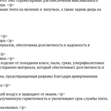
Этот тент спроектирован для обеспечения максимального
ра. </p>
ыше тента на молниях и липучках, а также задняя дверь на
.</p>
дки.</p>
ериалов, обеспечивая долговечность и надежность в
</p>
вки.</p>
 изделие от попадания влаги, пыли, грязи, ультрафиолетовых
истиранию материала, который обеспечивает долговечность и
тана, предотвращающая разрывы благодаря армированным
а.</p>
жий воздух и защищают от мошек.</p>
 улучшенную герметичность и увеличивают срок службы тента.
 насекомых.</p>