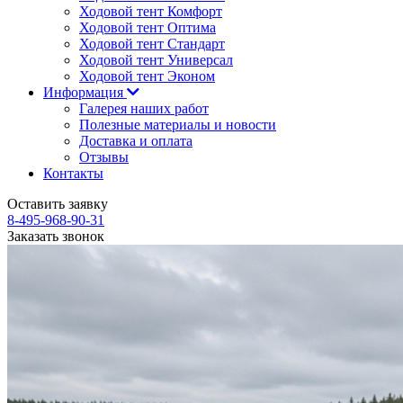
Ходовой тент Комфорт
Ходовой тент Оптима
Ходовой тент Стандарт
Ходовой тент Универсал
Ходовой тент Эконом
Информация
Галерея наших работ
Полезные материалы и новости
Доставка и оплата
Отзывы
Контакты
Оставить заявку
8-495-968-90-31
Заказать звонок