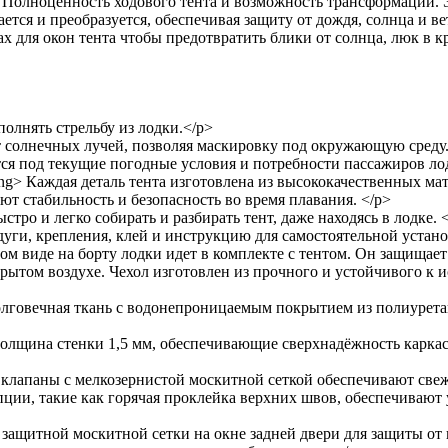
 Полноценность ходового тента и возможность трансформации. 
тся и преобразуется, обеспечивая защиту от дождя, солнца и вет
для окон тента чтобы предотвратить блики от солнца, люк в кр
олнять стрельбу из лодки.</p>
т солнечных лучей, позволяя маскировку под окружающую среду
тся под текущие погодные условия и потребности пассажиров ло
g> Каждая деталь тента изготовлена из высококачественных мат
т стабильность и безопасность во время плавания. </p>
стро и легко собирать и разбирать тент, даже находясь в лодке. 
уги, крепления, клей и инструкцию для самостоятельной устано
ом виде на борту лодки идет в комплекте с тентом. Он защищает
рытом воздухе. Чехол изготовлен из прочного и устойчивого к 
 долговечная ткань с водонепроницаемым покрытием из полиуре
олщина стенки 1,5 мм, обеспечивающие сверхнадёжность каркас
 клапаны с мелкозернистой москитной сеткой обеспечивают све
пции, такие как горячая проклейка верхних швов, обеспечивают
 защитной москитной сетки на окне задней двери для защиты от