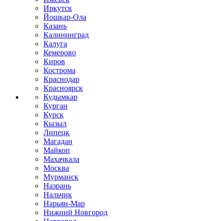
Иркутск
Йошкар-Ола
Казань
Калининград
Калуга
Кемерово
Киров
Кострома
Краснодар
Красноярск
Кудымкар
Курган
Курск
Кызыл
Липецк
Магадан
Майкоп
Махачкала
Москва
Мурманск
Назрань
Нальчик
Нарьян-Мар
Нижний Новгород