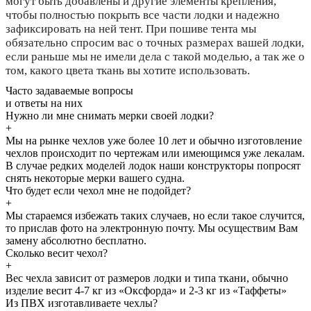
могут быть добавлены и другие элементы крепления,
чтобы полностью покрыть все части лодки и надежно
зафиксировать на ней тент. При пошиве тента мы
обязательно спросим вас о точных размерах вашей лодки,
если раньше мы не имели дела с такой моделью, а так же о
том, какого цвета ткань вы хотите использовать.
Часто задаваемые
вопросы
и
ответы
на них
Нужно ли мне снимать мерки своей лодки?
+
Мы на рынке чехлов уже более 10 лет и обычно изготовление
чехлов происходит по чертежам или имеющимся уже лекалам.
В случае редких моделей лодок наши конструкторы попросят
снять некоторые мерки вашего судна.
Что будет если чехол мне не подойдет?
+
Мы стараемся избежать таких случаев, но если такое случится,
то прислав фото на электронную почту. Мы осуществим Вам
замену абсолютно бесплатно.
Сколько весит чехол?
+
Вес чехла зависит от размеров лодки и типа ткани, обычно
изделие весит 4-7 кг из «Оксфорда» и 2-3 кг из «Таффеты»
Из ПВХ изготавливаете чехлы?