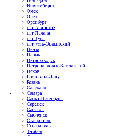
Новгород
Новосибирск
Омск
Орел
Оренбург
пгт Агинское
пгт Палана
пгт Тура
пгт Усть-Ордынский
Пенза
Пермь
Петрозаводск
Петропавловск-Камчатский
Псков
Ростов-на-Дону
Рязань
Салехард
Самара
Санкт-Петербург
Саранск
Саратов
Смоленск
Ставрополь
Сыктывкар
Тамбов